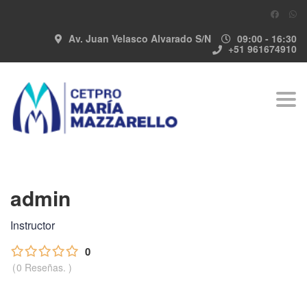
Av. Juan Velasco Alvarado S/N
09:00 - 16:30
+51 961674910
Togg
navi
admin
Instructor
0
0 Reseñas.