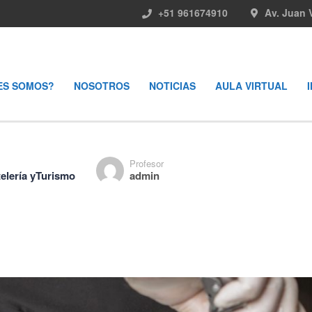
+51 961674910
Av. Juan 
ES SOMOS?
NOSOTROS
NOTICIAS
AULA VIRTUAL
Profesor
elería yTurismo
admin