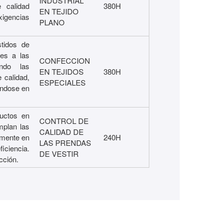
INDUSTRIAL
e calidad
380H
EN TEJIDO
xigencias
PLANO
stidos de
des a las
CONFECCION
ndo las
EN TEJIDOS
380H
 calidad,
ESPECIALES
ándose en
ductos en
CONTROL DE
mplan las
CALIDAD DE
amente en
240H
LAS PRENDAS
iciencia.
DE VESTIR
cción.