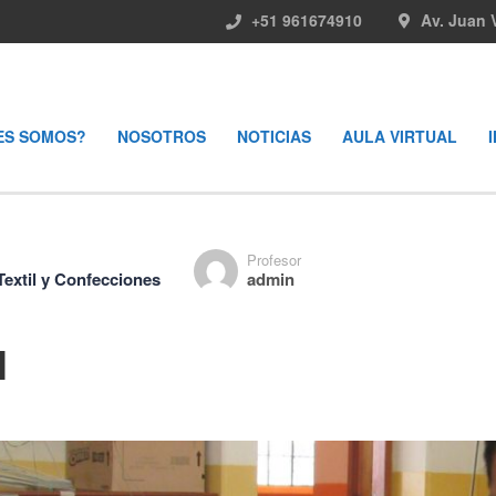
+51 961674910
Av. Juan 
ES SOMOS?
NOSOTROS
NOTICIAS
AULA VIRTUAL
Profesor
Textil y Confecciones
admin
l