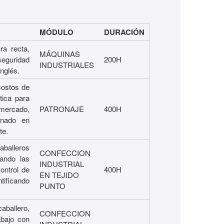
MÓDULO
DURACIÓN
ra recta,
MÁQUINAS
seguridad
200H
INDUSTRIALES
inglés.
costos de
tica para
 mercado,
PATRONAJE
400H
inado en
te.
aballeros
CONFECCION
tando las
INDUSTRIAL
ontrol de
400H
EN TEJIDO
ntificando
PUNTO
aballero,
CONFECCION
abajo con