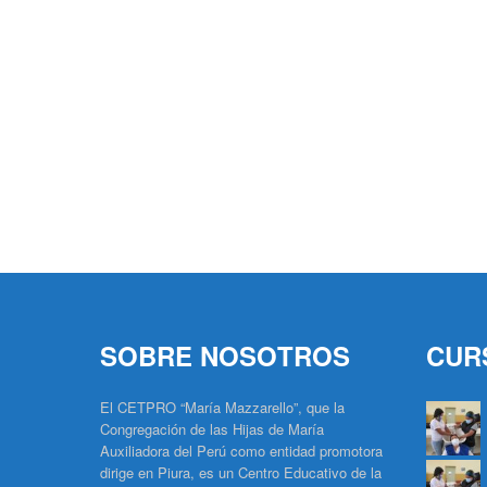
SOBRE NOSOTROS
CUR
El CETPRO “María Mazzarello”, que la
Congregación de las Hijas de María
Auxiliadora del Perú como entidad promotora
dirige en Piura, es un Centro Educativo de la