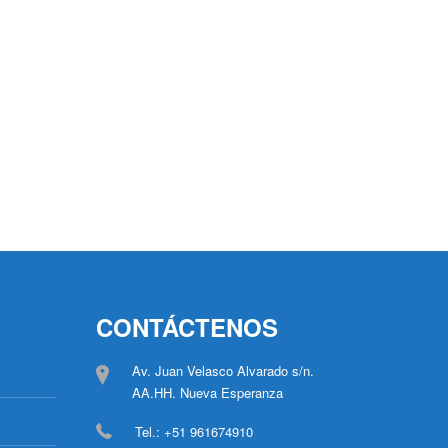
CONTÁCTENOS
Av. Juan Velasco Alvarado s/n.
AA.HH. Nueva Esperanza
Tel.: +51 961674910