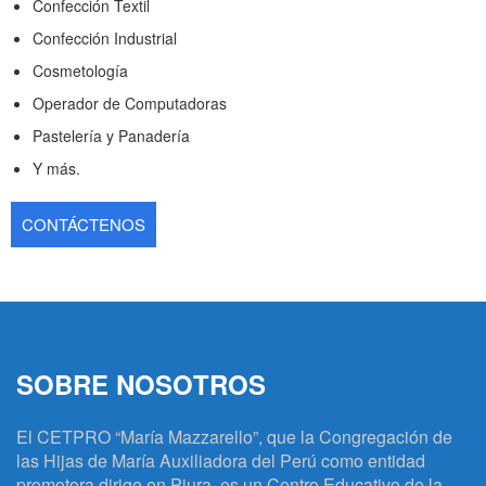
Confección Textil
Confección Industrial
Cosmetología
Operador de Computadoras
Pastelería y Panadería
Y más.
CONTÁCTENOS
SOBRE NOSOTROS
El CETPRO “María Mazzarello”, que la Congregación de
las Hijas de María Auxiliadora del Perú como entidad
promotora dirige en Piura, es un Centro Educativo de la