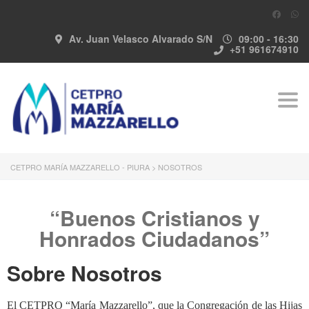
Av. Juan Velasco Alvarado S/N
09:00 - 16:30
+51 961674910
Togg
navi
CETPRO MARÍA MAZZARELLO - PIURA
>
NOSOTROS
“Buenos Cristianos y
Honrados Ciudadanos”
Sobre Nosotros
El CETPRO “María Mazzarello”, que la Congregación de las Hijas